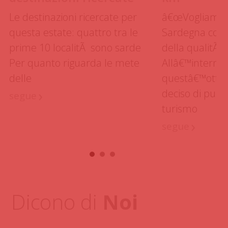
Le destinazioni ricercate per
â€œVogliamo p
questa estate: quattro tra le
Sardegna come
prime 10 localitÃ sono sarde
della qualitÃ d
Per quanto riguarda le mete
Allâ€™interno 
delle
questâ€™otti
›
deciso di punt
segue
turismo
›
segue
Dicono di
Noi