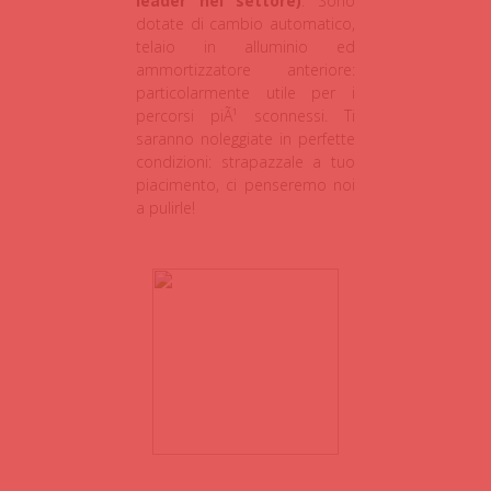
leader nel settore)
. Sono
dotate di cambio automatico,
telaio in alluminio ed
ammortizzatore anteriore:
particolarmente utile per i
percorsi piÃ¹ sconnessi. Ti
saranno noleggiate in perfette
condizioni: strapazzale a tuo
piacimento, ci penseremo noi
a pulirle!