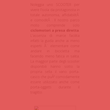
Noleggia uno SCOOTER per
vivere l'isola da protagonista in
totale autonomia, affidabilitÃ
e comoditÃ . Il nostro parco
moto comprende solo
ciclomotori a presa diretta
.
L'assenza di marce facilita
infatti la guida anche ai meno
esperti: Ã¨ elementare come
andare in bicicletta ma
facendo meno fatica in salita.
La maggior parte degli scooter
disponibili hanno sotto la
propria sella il vano porta-
casco che puÃ² comodamente
essere utilizzato anche come
porta-oggetti durante il
tragitto.