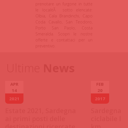
prenotare un furgone in tutte
le localitÃ sotto elencate:
Olbia, Cala Brandinchi, Capo
Coda Cavallo, San Teodoro,
Porto San Paolo, Costa
Smeralda. Scopri le nostre
offerte e contattaci per un
preventivo.
Ultime
News
APR
FEB
14
20
2021
2017
Estate 2021, Sardegna
Sardegna, u
ai primi posti delle
ciclabile l
destinazioni ricercate
km