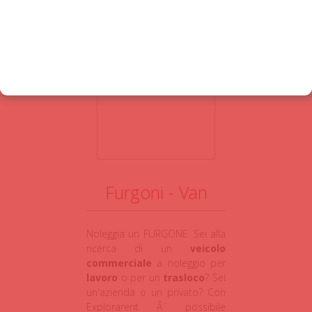
te.
>>>> PRENOTA ADESSO <<<
Furgoni - Van
Noleggia un FURGONE. Sei alla
ricerca di un
veicolo
commerciale
a noleggio per
lavoro
o per un
trasloco
? Sei
un'azienda o un privato? Con
Explorarent Ã¨ possibile