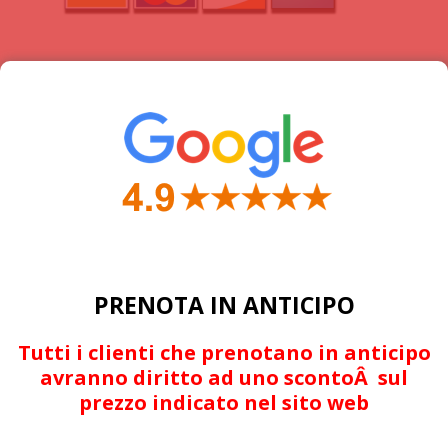
TUTTE LE NEWS
Estate 2021, Sardegna ai
primi posti delle
destinazioni ricercate
Sardegna, una pista ciclabile
lunga 2mila km
Un ricco 2017 di eventi
rallystici in Sardegna
PRENOTA IN ANTICIPO
Tutti i clienti che prenotano in anticipo
avranno diritto ad uno scontoÂ sul
prezzo indicato nel sito web