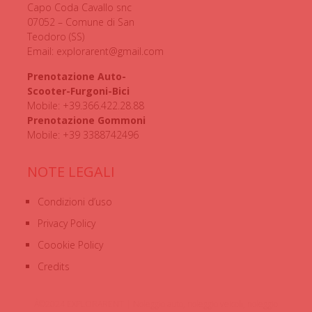
Capo Coda Cavallo snc
07052 – Comune di San
Teodoro (SS)
Email: explorarent@gmail.com
Prenotazione Auto-
Scooter-Furgoni-Bici
Mobile: +39.366.422.28.88
Prenotazione Gommoni
Mobile: +39 3388742496
NOTE LEGALI
Condizioni d’uso
Privacy Policy
Coookie Policy
Credits
Â©2024 EXPLORARENT | Noleggio auto, noleggio veicoli, noleggio