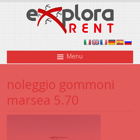
Menu
noleggio gommoni
marsea 5.70