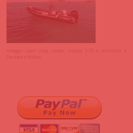
noleggio capo coda cavallo marsea 5.70 e escursioni a
Tavolara e Molara