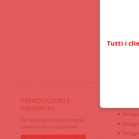
Tutti i cl
PRENOTAZIONI E
SERVIZ
PREVENTIVI
Noleggi
Per prenotazioni o per richiesta
Noleggi
preventivi clicca sul pulsante
Noleggio