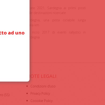
Estate 2021, Sardegna ai primi posti
delle destinazioni ricercate
Sardegna, una pista ciclabile lunga
2mila km
itto ad uno
Un ricco 2017 di eventi rallystici in
Sardegna
NOTE LEGALI
Condizioni d’uso
Privacy Policy
o (SS)
Coookie Policy