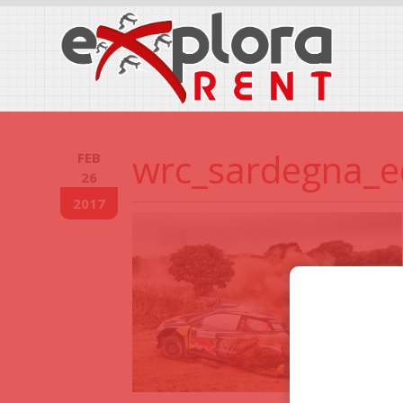
wrc_sardegna_e
FEB
26
2017